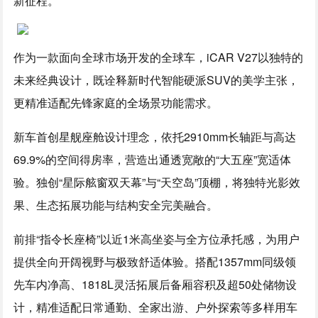
新征程。
作为一款面向全球市场开发的全球车，iCAR V27以独特的
未来经典设计，既诠释新时代智能硬派SUV的美学主张，
更精准适配先锋家庭的全场景功能需求。
新车首创星舰座舱设计理念，依托2910mm长轴距与高达
69.9%的空间得房率，营造出通透宽敞的“大五座”宽适体
验。独创“星际舷窗双天幕”与“天空岛”顶棚，将独特光影效
果、生态拓展功能与结构安全完美融合。
前排“指令长座椅”以近1米高坐姿与全方位承托感，为用户
提供全向开阔视野与极致舒适体验。搭配1357mm同级领
先车内净高、1818L灵活拓展后备厢容积及超50处储物设
计，精准适配日常通勤、全家出游、户外探索等多样用车