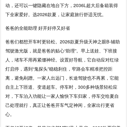
动，还可以一键隐藏在地台下方，2036L超大后备箱装得
下全家爱好。选2026款夏，让家庭旅行舒适无忧。
爸爸的全能助理 好开好停又好省
爸爸们都想开车时更轻松。2026款夏升级天神之眼B-辅助
驾驶激光版，就是爸爸的贴心“助理”。早上送娃、下班接
人，堵车不用再紧绷神经。设置好导航，它自动应对红绿
灯启停，遇到“鬼探头”稳稳刹住，窄路会车精准把控距
离，避免剐蹭。一家人出远门，长途驾驶也不再累，它能
自主上下匝道、变道超车。停车时，300多种场景轻松应
对，下车泊入功能让一家人愉快下车归家，停车交给夏自
己处理就行，真正让爸爸开车气定神闲，全家出行更省
心。