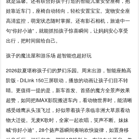
就是温馨。还有联合好孩子打造的智能儿童安全座椅，抱
娃靠近车门，座椅自动转向，轻松安置宝宝。宠物安全座
高清监控，萌宠状态随时掌握。还有影石相机，旅途中一
句“你好小迪”，就能抓拍孩子惊喜瞬间，让妈妈安心享受
出行，把时间留给自己。
孩子的魔法屋和游乐场 超智能也超好玩
2026款夏堪称孩子们的梦幻乐园。周末出游，智能座舱高
阶版 - DiLink 150三屏联动，播放的动画让孩子们目不转
睛。更值得一提的是，新车首发、首搭的魔方全景声效果
超赞，如同把IMAX影院搬进车内，看动物世界时，能清晰
感受雄鹰从头顶飞过，好似带着孩子亲临非洲大草原看动
物大迁徙。无麦K歌时，全家一起欢唱，笑声不断。妹妹
喊“你好小迪”，28个扬声器瞬间奏响欢快旋律，如置身移