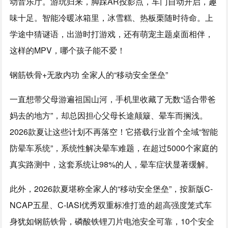
动音乐厅。游玩归来，脚踩AR投影点，车门自动开启，趣
味十足。智能冷暖冰箱里，冰雪糕、热板栗随时待命。上
学途中猜谜语，出游时打游戏，还有萌宠主题桌面相伴，
这样的MPV，哪个孩子能不爱！
钢筋铁骨+无敌内功 全家人的“移动安全堡垒”
一直想带父母游遍祖国山河，手机里收藏了无数“适合带爸
妈去的地方”，却总因担心父母长途颠簸、晕车而搁浅。
2026款夏让这些计划不再落空！它搭载行业首个全域“智能
防晕车系统”，系统性解决晕车难题，在超过5000个家庭的
真实路测中，这套系统让98%的人，晕车症状显著缓解。
此外，2026款夏堪称全家人的“移动安全堡垒”，按新版C-
NCAP五星、C-IASI优秀双重标准打造的超高强度笼式车
身犹如钢筋铁骨，磷酸铁锂刀片电池安全可靠，10个安全