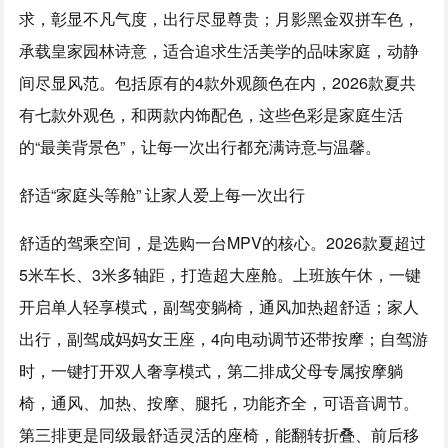
求，彰显不凡气度，出行尽显尊贵；月影黑金双拼车色，
承载皇家园林诗意，适合追求生活美学的品味家庭，动静
间尽显风范。包括原有的4款外观颜色在内，2026款夏共
有七款外观色，和两款内饰配色，这些色彩是家庭生活
的“最美背景色”，让每一次出行都充满诗意与温馨。
舒适“家庭头等舱” 让家人爱上每一次出行
舒适的驾乘空间，是选购一台MPV的核心。2026款夏超过
5米车长、3米多轴距，打造超大座舱。上班族午休，一键
开启单人轻享模式，副驾变躺椅，通风加热超舒适；家人
出行，副驾成妈妈女王座，4向电动调节还带按摩；自驾游
时，一键打开双人奢享模式，第二排成父母专属按摩躺
椅，通风、加热、按摩、腿托，功能齐全，可语音调节。
第三排更是同级最舒适灵活的座椅，能翻转折叠、前后移