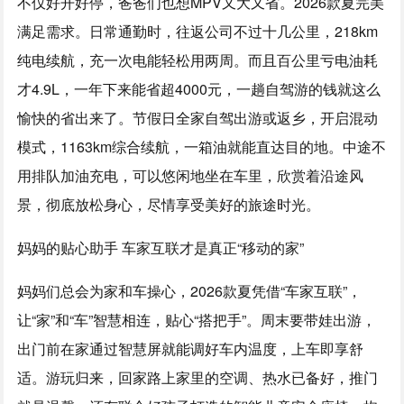
不仅好开好停，爸爸们也想MPV又大又省。2026款夏完美
满足需求。日常通勤时，往返公司不过十几公里，218km
纯电续航，充一次电能轻松用两周。而且百公里亏电油耗
才4.9L，一年下来能省超4000元，一趟自驾游的钱就这么
愉快的省出来了。节假日全家自驾出游或返乡，开启混动
模式，1163km综合续航，一箱油就能直达目的地。中途不
用排队加油充电，可以悠闲地坐在车里，欣赏着沿途风
景，彻底放松身心，尽情享受美好的旅途时光。
妈妈的贴心助手 车家互联才是真正“移动的家”
妈妈们总会为家和车操心，2026款夏凭借“车家互联”，
让“家”和“车”智慧相连，贴心“搭把手”。周末要带娃出游，
出门前在家通过智慧屏就能调好车内温度，上车即享舒
适。游玩归来，回家路上家里的空调、热水已备好，推门