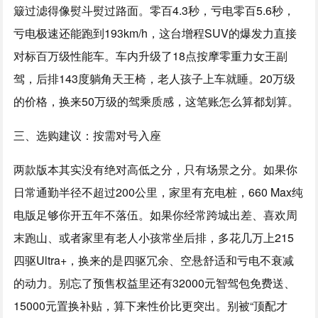
簸过滤得像熨斗熨过路面。零百4.3秒，亏电零百5.6秒，
亏电极速还能跑到193km/h，这台增程SUV的爆发力直接
对标百万级性能车。车内升级了18点按摩零重力女王副
驾，后排143度躺角天王椅，老人孩子上车就睡。20万级
的价格，换来50万级的驾乘质感，这笔账怎么算都划算。
三、选购建议：按需对号入座
两款版本其实没有绝对高低之分，只有场景之分。如果你
日常通勤半径不超过200公里，家里有充电桩，660 Max纯
电版足够你开五年不落伍。如果你经常跨城出差、喜欢周
末跑山、或者家里有老人小孩常坐后排，多花几万上215
四驱Ultra+，换来的是四驱冗余、空悬舒适和亏电不衰减
的动力。别忘了预售权益里还有32000元智驾包免费送、
15000元置换补贴，算下来性价比更突出。别被“顶配才